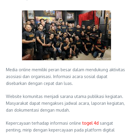
Media online memiliki peran besar dalam mendukung aktivitas
asosiasi dan organisasi. Informasi acara sosial dapat
disebarkan dengan cepat dan luas.
Website komunitas menjadi sarana utama publikasi kegiatan.
Masyarakat dapat mengakses jadwal acara, laporan kegiatan,
dan dokumentasi dengan mudah.
Kepercayaan terhadap informasi online
togel 4d
sangat
penting, mirip dengan kepercayaan pada platform digital