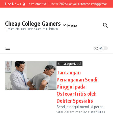
Skip to content
Hot News
Kenapa Valorant VCT Pacific 2026 Banyak Ditonton Penggemar Esp
Cheap College Gamers
Menu
Update Informasi Dunia dalam Satu Platform
Uncategorized
Tantangan
Penanganan Sendi
Pinggul pada
Osteoartritis oleh
Dokter Spesialis
Sendi pinggul memiliki peran
vital dalam menjaga stabilitas