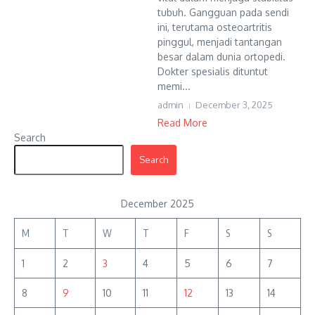
tubuh. Gangguan pada sendi
ini, terutama osteoartritis
pinggul, menjadi tantangan
besar dalam dunia ortopedi.
Dokter spesialis dituntut
memi...
admin
December 3, 2025
Read More
Search
Search
December 2025
M
T
W
T
F
S
S
1
2
3
4
5
6
7
8
9
10
11
12
13
14